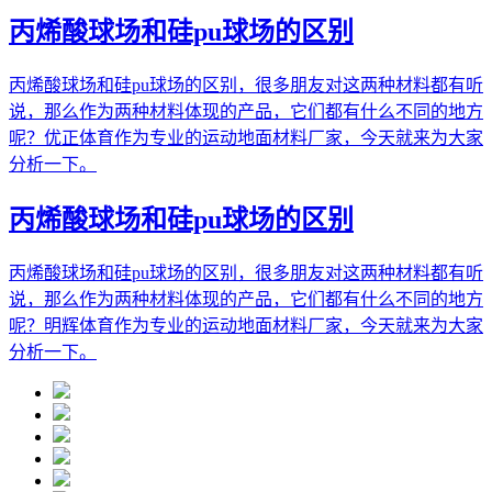
丙烯酸球场和硅pu球场的区别
丙烯酸球场和硅pu球场的区别，很多朋友对这两种材料都有听
说，那么作为两种材料体现的产品，它们都有什么不同的地方
呢？优正体育作为专业的运动地面材料厂家，今天就来为大家
分析一下。
丙烯酸球场和硅pu球场的区别
丙烯酸球场和硅pu球场的区别，很多朋友对这两种材料都有听
说，那么作为两种材料体现的产品，它们都有什么不同的地方
呢？明辉体育作为专业的运动地面材料厂家，今天就来为大家
分析一下。